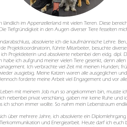
 ländlich im Appenzellerland mit vielen Tieren. Diese bereic
ie Tiefgründigkeit in den Augen diverser Tiere fesselten mi
rabschluss, absolvierte ich die kaufmännische Lehre. Beruf
e Projektkoordinatorin, führte Mitarbeiter, besuchte divers
ch Projektleiterin und absolvierte nebenbei den eidg. dipl. 
 habe ich aufgrund meiner vielen Tiere gesenkt, denn allen
Management. Ich verbrachte viel Zeit mit meinen Hunden; f
eder ausgiebig. Meine Katzen waren alle ausgeglichen und
nnoch forderte meine Arbeit viel Engagement und vor all
m Leben mit meinem Job nun so angekommen bin, musste ich l
 ich nebenbei privat verschlang, gaben mir keine Ruhe und ic
as ich schon immer wollte. So nahm mein Lebenstraum endlic
ich über mehrere Jahre, ich absolvierte ein Diplomlehrgang i
 Tierkommunikation und Energiearbeit.
Heute darf ich euch b