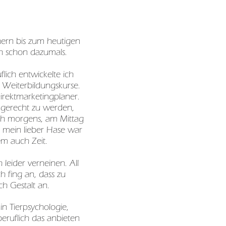
hern bis zum heutigen
ch schon dazumals.
lich entwickelte ich
e Weiterbildungskurse.
Direktmarketingplaner.
 gerecht zu werden,
rüh morgens, am Mittag
 mein lieber Hase war
em auch Zeit.
eider verneinen. All
h fing an, dass zu
h Gestalt an.
n Tierpsychologie,
eruflich das anbieten